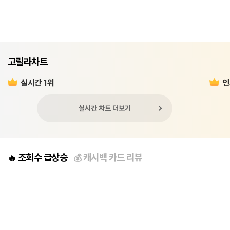
고릴라차트
실시간 1위
인
실시간 차트 더보기
조회수 급상승
캐시백 카드 리뷰
🔥
💰