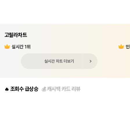
고릴라차트
실시간 1위
인
실시간 차트 더보기
조회수 급상승
캐시백 카드 리뷰
🔥
💰