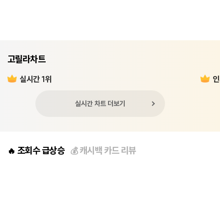
고릴라차트
실시간 1위
인
실시간 차트 더보기
조회수 급상승
캐시백 카드 리뷰
🔥
💰