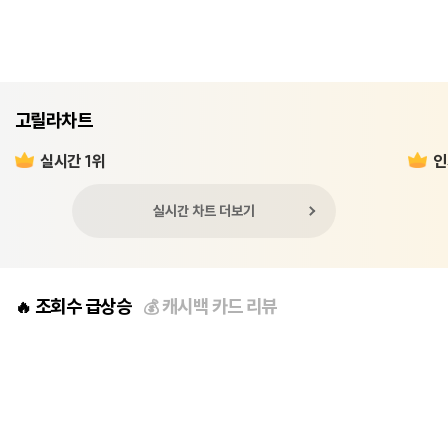
고릴라차트
실시간 1위
인
실시간 차트 더보기
조회수 급상승
캐시백 카드 리뷰
🔥
💰