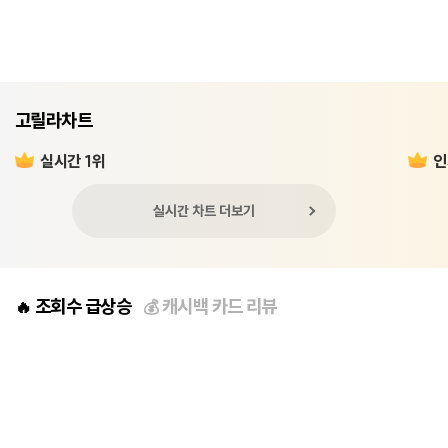
고릴라차트
실시간 1위
인
실시간 차트 더보기
조회수 급상승
캐시백 카드 리뷰
🔥
💰