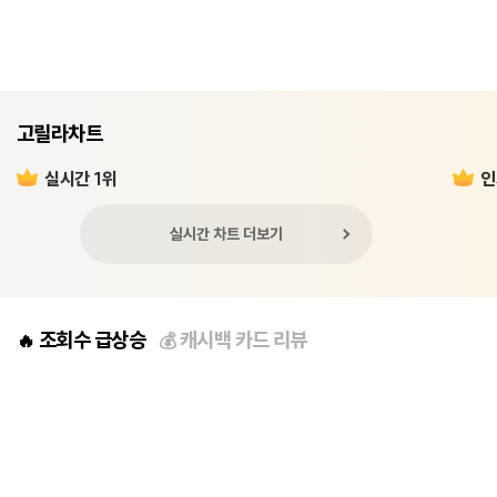
고릴라차트
실시간 1위
인
실시간 차트 더보기
조회수 급상승
캐시백 카드 리뷰
🔥
💰