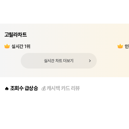
고릴라차트
실시간 1위
인
실시간 차트 더보기
조회수 급상승
캐시백 카드 리뷰
🔥
💰