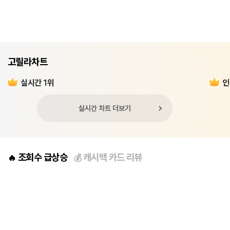
고릴라차트
실시간 1위
인
실시간 차트 더보기
조회수 급상승
캐시백 카드 리뷰
🔥
💰