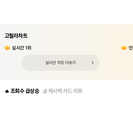
고릴라차트
실시간 1위
인
실시간 차트 더보기
조회수 급상승
캐시백 카드 리뷰
🔥
💰