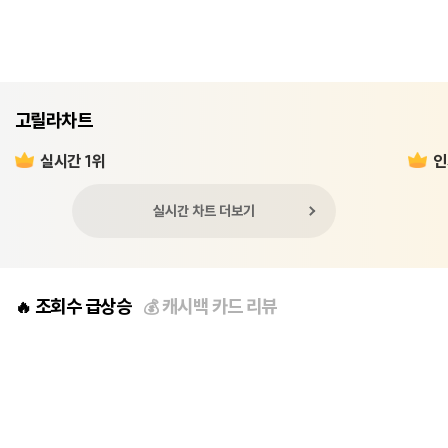
고릴라차트
실시간 1위
인
실시간 차트 더보기
조회수 급상승
캐시백 카드 리뷰
🔥
💰