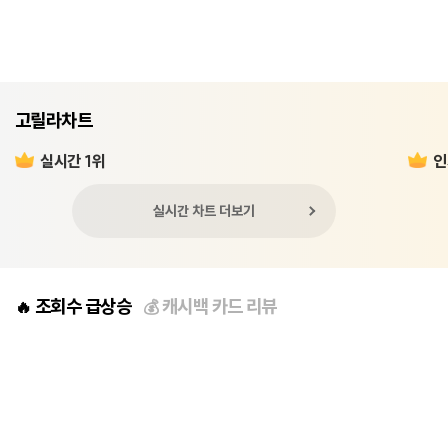
고릴라차트
실시간 1위
인
실시간 차트 더보기
조회수 급상승
캐시백 카드 리뷰
🔥
💰