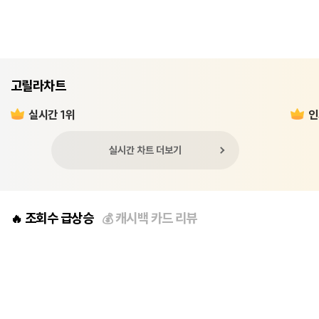
고릴라차트
실시간 1위
인
실시간 차트 더보기
조회수 급상승
캐시백 카드 리뷰
🔥
💰