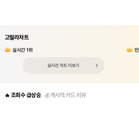
고릴라차트
실시간 1위
인
실시간 차트 더보기
조회수 급상승
캐시백 카드 리뷰
🔥
💰