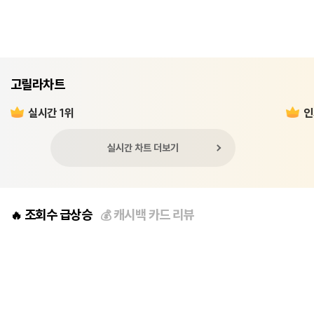
고릴라차트
실시간 1위
인
실시간 차트 더보기
조회수 급상승
캐시백 카드 리뷰
🔥
💰