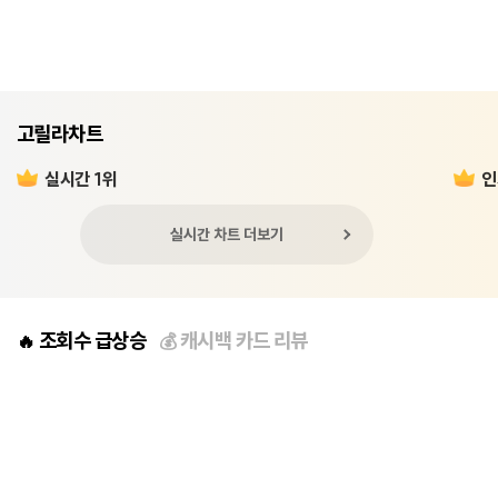
고릴라차트
실시간 1위
인
실시간 차트 더보기
조회수 급상승
캐시백 카드 리뷰
🔥
💰