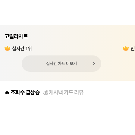
고릴라차트
실시간 1위
인
실시간 차트 더보기
조회수 급상승
캐시백 카드 리뷰
🔥
💰