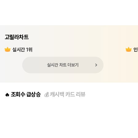
고릴라차트
실시간 1위
인
실시간 차트 더보기
조회수 급상승
캐시백 카드 리뷰
🔥
💰