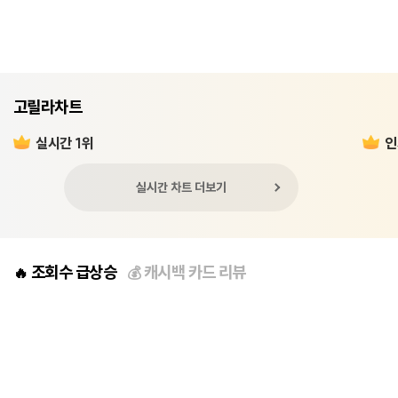
고릴라차트
실시간 1위
인
실시간 차트 더보기
조회수 급상승
캐시백 카드 리뷰
🔥
💰