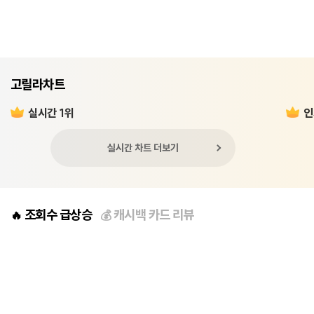
고릴라차트
실시간 1위
인
실시간 차트 더보기
조회수 급상승
캐시백 카드 리뷰
🔥
💰