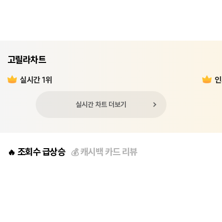
고릴라차트
실시간 1위
인
실시간 차트 더보기
조회수 급상승
캐시백 카드 리뷰
🔥
💰