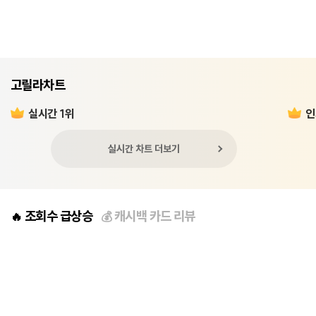
고릴라차트
실시간 1위
인
실시간 차트 더보기
조회수 급상승
캐시백 카드 리뷰
🔥
💰