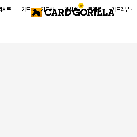
라차트
카드
카드사
캐시백
트래블
카드리뷰