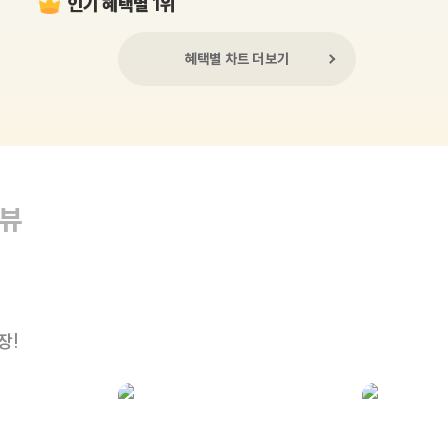
인기 혜택별 1위
혜택별 차트 더보기
리뷰
장!