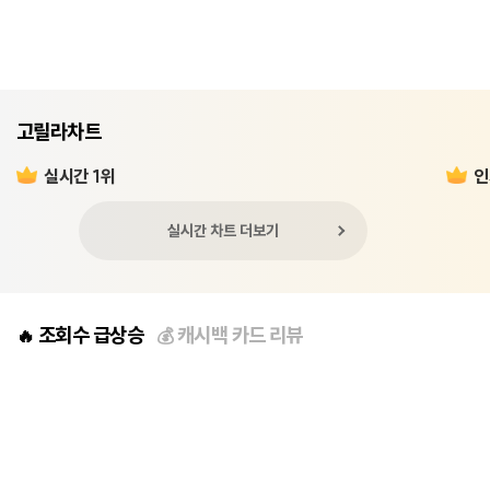
고릴라차트
실시간 1위
인
실시간 차트 더보기
조회수 급상승
캐시백 카드 리뷰
🔥
💰