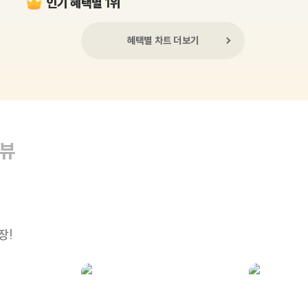
인기 혜택별 1위
혜택별 차트 더보기
리뷰
장!