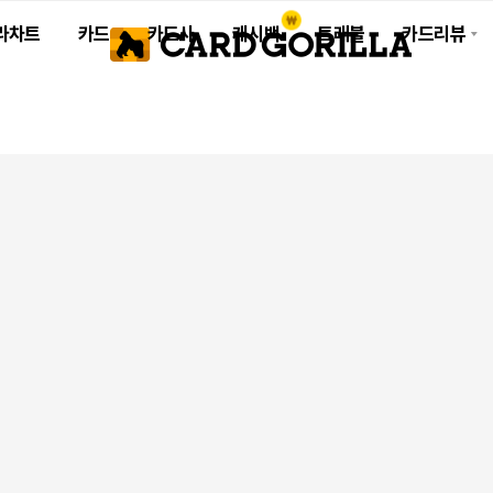
라차트
카드
카드사
캐시백
트래블
카드리뷰