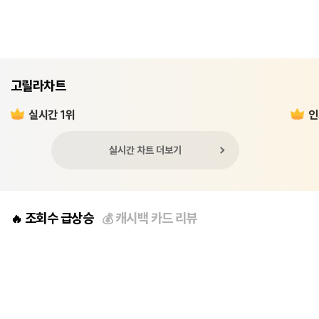
고릴라차트
실시간 1위
인
실시간 차트 더보기
조회수 급상승
캐시백 카드 리뷰
🔥
💰