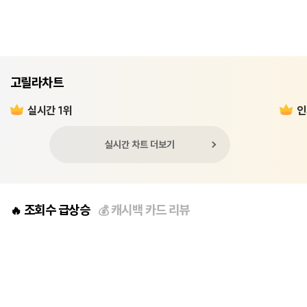
고릴라차트
실시간 1위
인
실시간 차트 더보기
조회수 급상승
캐시백 카드 리뷰
🔥
💰