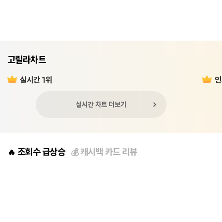
고릴라차트
실시간 1위
인
실시간 차트 더보기
조회수 급상승
캐시백 카드 리뷰
🔥
💰