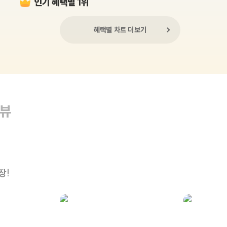
인기 혜택별 1위
혜택별 차트 더보기
리뷰
장!