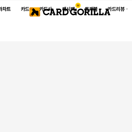
라차트
카드
카드사
캐시백
트래블
카드리뷰