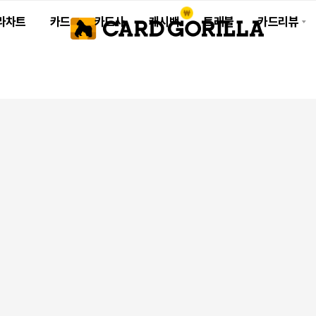
라차트
카드
카드사
캐시백
트래블
카드리뷰