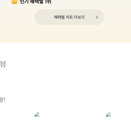
인기 혜택별 1위
혜택별 차트 더보기
리뷰
장!