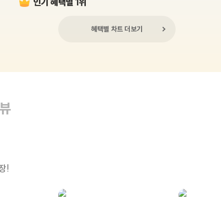
인기 혜택별 1위
혜택별 차트 더보기
리뷰
장!