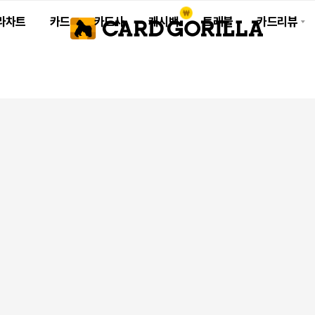
라차트
카드
카드사
캐시백
트래블
카드리뷰