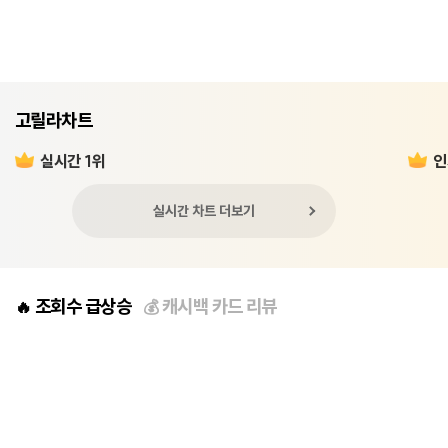
고릴라차트
실시간 1위
인
실시간 차트 더보기
조회수 급상승
캐시백 카드 리뷰
🔥
💰