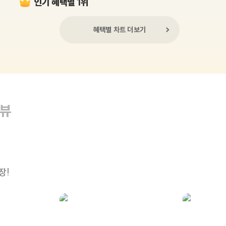
인기 혜택별 1위
혜택별 차트 더보기
리뷰
장!