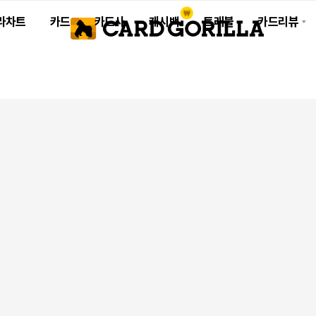
라차트
카드
카드사
캐시백
트래블
카드리뷰