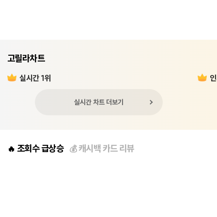
고릴라차트
실시간 1위
인
실시간 차트 더보기
조회수 급상승
캐시백 카드 리뷰
🔥
💰