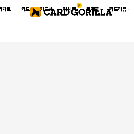
라차트
카드
카드사
캐시백
트래블
카드리뷰