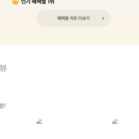
인기 혜택별 1위
혜택별 차트 더보기
리뷰
장!