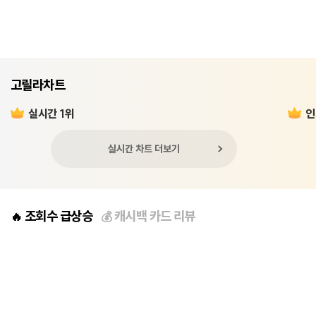
고릴라차트
실시간 1위
인
실시간 차트 더보기
조회수 급상승
캐시백 카드 리뷰
🔥
💰