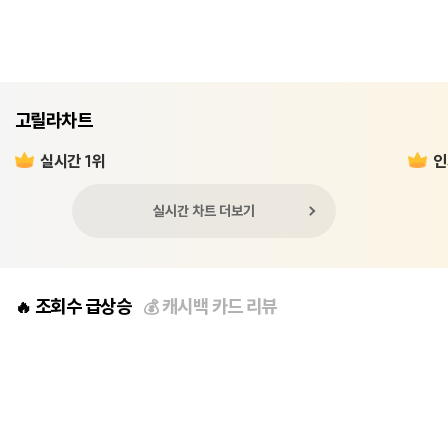
고릴라차트
실시간 1위
인
실시간 차트 더보기
조회수 급상승
캐시백 카드 리뷰
🔥
💰