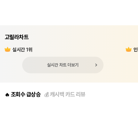
고릴라차트
실시간 1위
인
실시간 차트 더보기
조회수 급상승
캐시백 카드 리뷰
🔥
💰