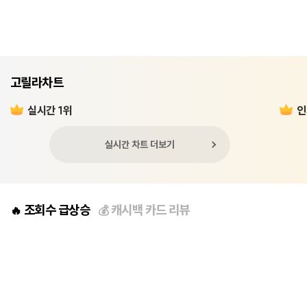
고릴라차트
실시간 1위
인
실시간 차트 더보기
조회수 급상승
캐시백 카드 리뷰
🔥
💰