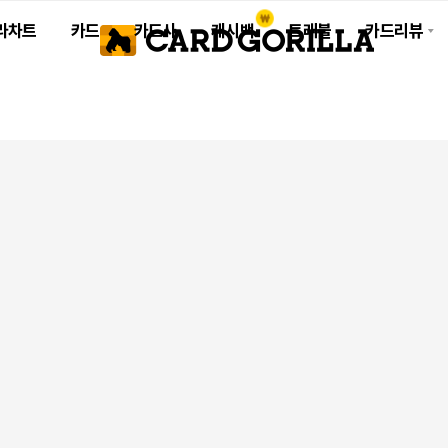
라차트
카드
카드사
캐시백
트래블
카드리뷰