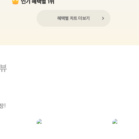
인기 혜택별 1위
혜택별 차트 더보기
리뷰
장!