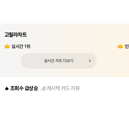
고릴라차트
실시간 1위
인
실시간 차트 더보기
조회수 급상승
캐시백 카드 리뷰
🔥
💰