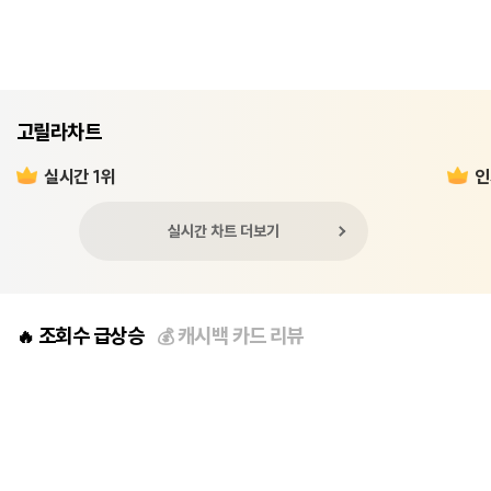
고릴라차트
실시간 1위
인
실시간 차트 더보기
조회수 급상승
캐시백 카드 리뷰
🔥
💰