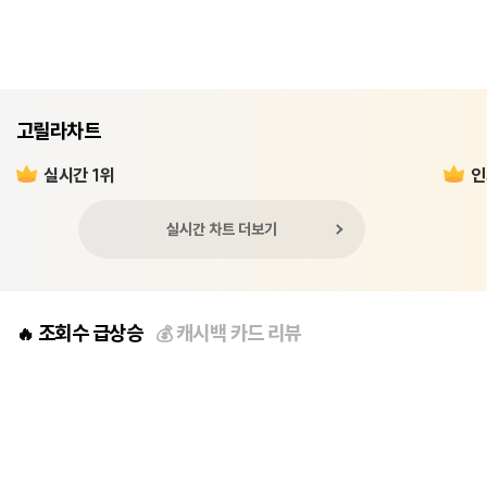
고릴라차트
실시간 1위
인
실시간 차트 더보기
조회수 급상승
캐시백 카드 리뷰
🔥
💰