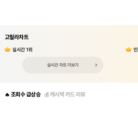
고릴라차트
실시간 1위
인
실시간 차트 더보기
조회수 급상승
캐시백 카드 리뷰
🔥
💰