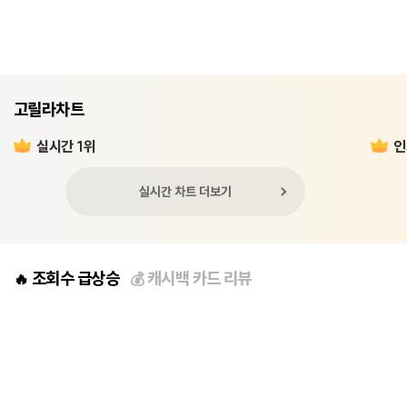
고릴라차트
실시간 1위
인
실시간 차트 더보기
조회수 급상승
캐시백 카드 리뷰
🔥
💰