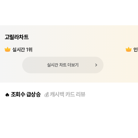
고릴라차트
실시간 1위
인
실시간 차트 더보기
조회수 급상승
캐시백 카드 리뷰
🔥
💰