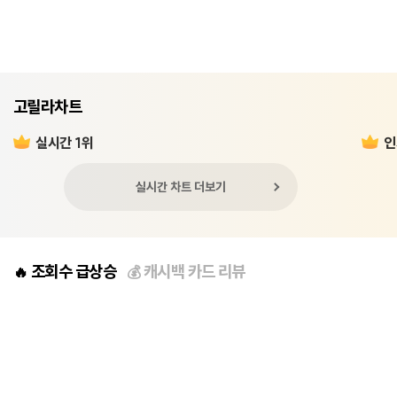
고릴라차트
실시간 1위
인
실시간 차트 더보기
조회수 급상승
캐시백 카드 리뷰
🔥
💰