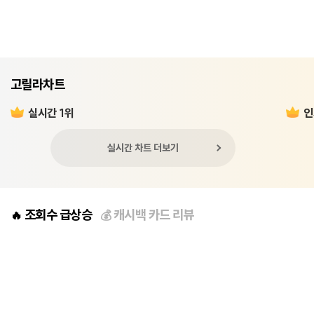
고릴라차트
실시간 1위
인
실시간 차트 더보기
조회수 급상승
캐시백 카드 리뷰
🔥
💰