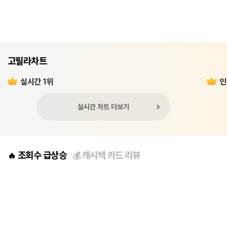
고릴라차트
실시간 1위
인
실시간 차트 더보기
조회수 급상승
캐시백 카드 리뷰
🔥
💰