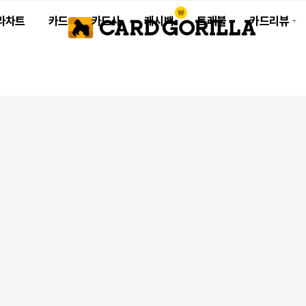
라차트
카드
카드사
캐시백
트래블
카드리뷰