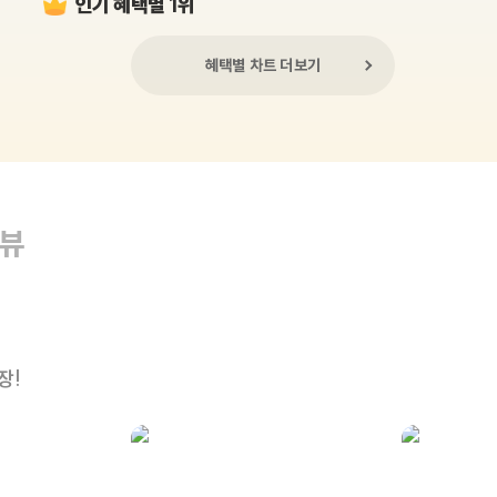
인기 혜택별 1위
혜택별 차트 더보기
리뷰
장!