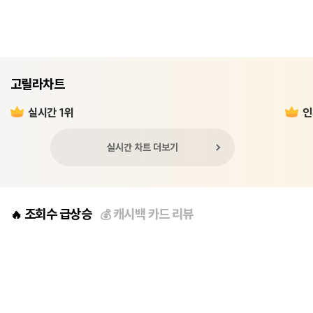
고릴라차트
실시간 1위
인
실시간 차트 더보기
조회수 급상승
캐시백 카드 리뷰
🔥
💰